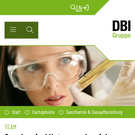
EN
Start
Fachgebiete
Gaschemie & Gasaufbereitung
TEAM