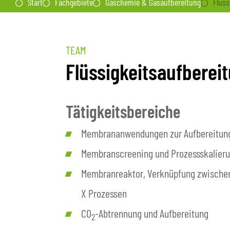
Start
Fachgebiete
Gaschemie & Gasaufbereitung
Flüss
TEAM
Flüssigkeitsaufberei
Tätigkeitsbereiche
Membrananwendungen zur Aufbereitung 
Membranscreening und Prozessskalieru
Membranreaktor, Verknüpfung zwischen
X Prozessen
CO
-Abtrennung und Aufbereitung
2