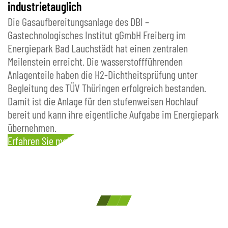
E
industrietauglich
ei
Die Gasaufbereitungsanlage des DBI –
Te
Gastechnologisches Institut gGmbH Freiberg im
En
Energiepark Bad Lauchstädt hat einen zentralen
[
Meilenstein erreicht. Die wasserstoffführenden
E
Anlagenteile haben die H2-Dichtheitsprüfung unter
Begleitung des TÜV Thüringen erfolgreich bestanden.
Damit ist die Anlage für den stufenweisen Hochlauf
bereit und kann ihre eigentliche Aufgabe im Energiepark
n
übernehmen.
Erfahren Sie mehr