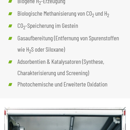
Biogene H
-Erzeugung
2
Biologische Methanisierung von CO
und H
2
2
CO
-Speicherung im Gestein
2
Gasaufbereitung (Entfernung von Spurenstoffen
wie H
S oder Siloxane)
2
Adsorbentien & Katalysatoren (Synthese,
Charakterisierung und Screening)
Photochemische und Erweiterte Oxidation