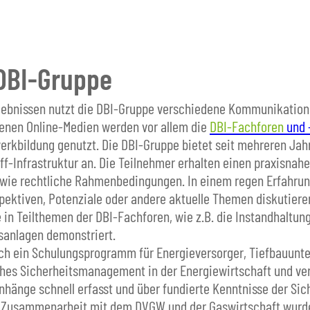
 DBI-Gruppe
rgebnissen nutzt die DBI-Gruppe verschiedene Kommunikation
denen Online-Medien werden vor allem die
DBI-Fachforen
und 
werkbildung genutzt. Die DBI-Gruppe bietet seit mehreren Ja
-Infrastruktur an. Die Teilnehmer erhalten einen praxisnahe
wie rechtliche Rahmenbedingungen. In einem regen Erfahru
spektiven, Potenziale oder andere aktuelle Themen diskutie
 in Teilthemen der DBI-Fachforen, wie z.B. die Instandhaltun
isanlagen demonstriert.
auch ein Schulungsprogramm für Energieversorger, Tiefbauun
eiches Sicherheitsmanagement in der Energiewirtschaft und v
änge schnell erfasst und über fundierte Kenntnisse der Sich
In Zusammenarbeit mit dem DVGW und der Gaswirtschaft wurd