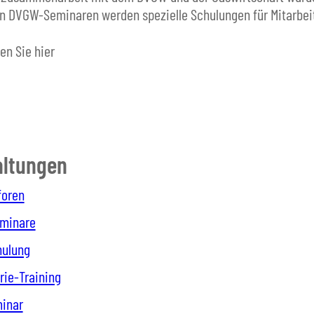
n DVGW-Seminaren werden spezielle Schulungen für Mitarbe
en Sie hier
altungen
foren
eminare
hulung
rie-Training
minar