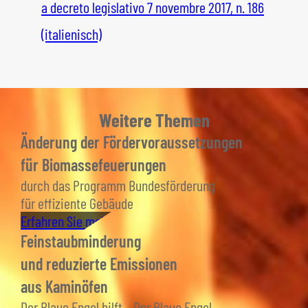
a decreto legislativo 7 novembre 2017, n. 186
(italienisch)
Weitere Themen
Änderung der Fördervoraussetzungen
für Biomassefeuerungen
durch das Programm Bundesförderung
für effiziente Gebäude
Erfahren Sie mehr
Feinstaubminderung
und reduzierte Emissionen
aus Kaminöfen
Der Blaue Engel hilft – Der Blaue Engel