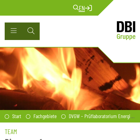
EN
Start
Fachgebiete
DVGW – Prüflaboratorium Energie
TEAM