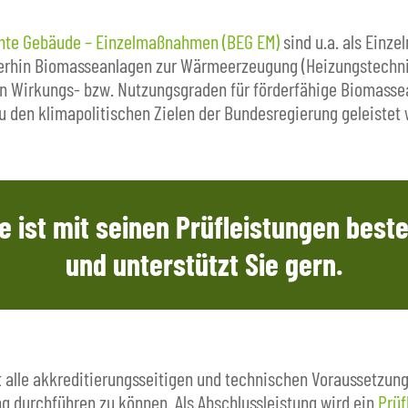
ente Gebäude – Einzelmaßnahmen (BEG EM)
sind u.a. als Einz
in Biomasseanlagen zur Wärmeerzeugung (Heizungstechnik) 
en Wirkungs- bzw. Nutzungsgraden für förderfähige Biomassea
zu den klimapolitischen Zielen der Bundesregierung geleistet
e ist mit seinen Prüfleistungen beste
und unterstützt Sie gern.
 alle akkreditierungsseitigen und technischen Voraussetzun
 durchführen zu können. Als Abschlussleistung wird ein
Prüf