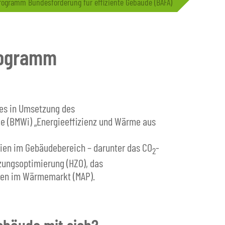
ogramm Bundesförderung für effiziente Gebäude (BAFA)
rogramm
es in Umsetzung des
e (BMWi) „Energieeffizienz und Wärme aus
gien im Gebäudebereich – darunter das CO
-
2
ungsoptimierung (HZO), das
ien im Wärmemarkt (MAP).