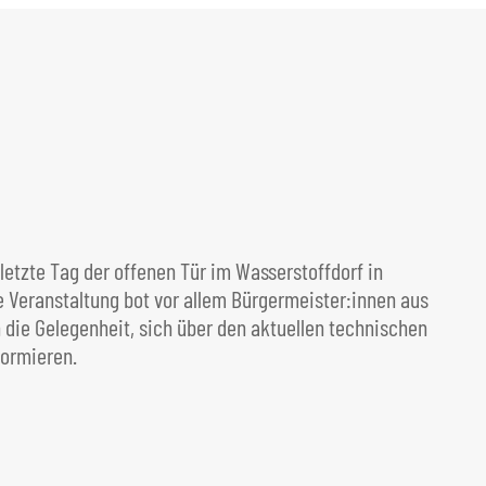
30.
Mit
letzte Tag der offenen Tür im Wasserstoffdorf in
ie Veranstaltung bot vor allem Bürgermeister:innen aus
bes
ie Gelegenheit, sich über den aktuellen technischen
Ene
formieren.
der