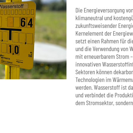
Die Energieversorgung vo
klimaneutral und kostengü
zukunftsweisender Energie
Kernelement der Energiewe
setzt einen Rahmen für di
und die Verwendung von Wa
mit erneuerbarem Strom –
innovativen Wasserstoffinf
Sektoren können dekarbon
Technologien im Wärmemar
werden. Wasserstoff ist d
und verbindet die Produkt
dem Stromsektor, sonder