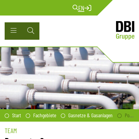
EN
Start
Fachgebiete
Gasnetze & Gasanlagen
Power-to-Gas
TEAM