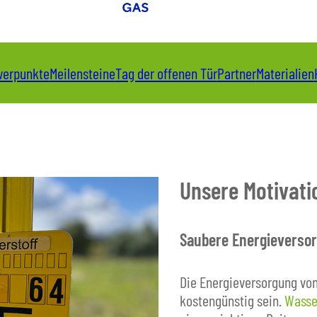
erpunkte
Meilensteine
Tag der offenen Tür
Partner
Materialien
Unsere Motivati
Saubere Energieverso
Die Energieversorgung vo
kostengünstig sein.
Wasse