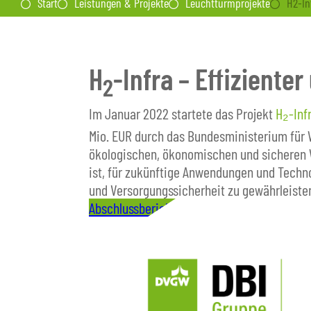
Start
Leistungen & Projekte
Leuchtturmprojekte
H2-In
H
-Infra – Effiziente
2
Im Januar 2022 startete das Projekt
H₂-Inf
Mio. EUR durch das Bundesministerium für 
ökologischen, ökonomischen und sicheren Wa
ist, für zukünftige Anwendungen und Technol
und Versorgungssicherheit zu gewährleiste
Abschlussbericht