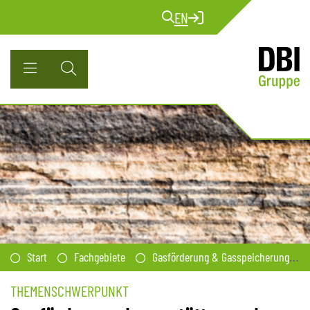
EN
Start
Fachgebiete
Gasförderung & Gasspeicherung
THEMENSCHWERPUNKT