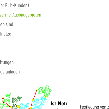
der RLM-Kunden)
wärme-Ausbaugebieten
en sind
ilnetze
eitungen
egelanlagen