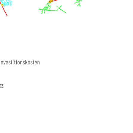
Investitionskosten
tz