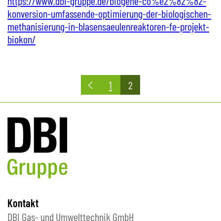
https://www.dbi-gruppe.de/biogene-co%e2%82%82-
konversion-umfassende-optimierung-der-biologischen-
methanisierung-in-blasensaeulenreaktoren-fe-projekt-
biokon/
Seitennummerierung
1
2
der
Beiträge
Kontakt
DBI Gas- und Umwelttechnik GmbH