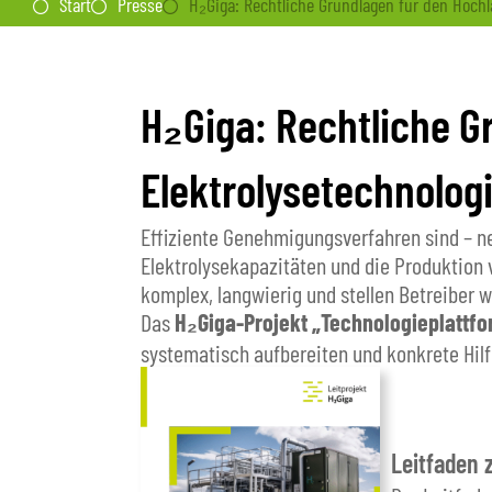
H₂Giga: Rechtliche Grundlagen für den Hochl
Start
Presse
H₂Giga: Rechtliche G
Elektrolysetechnolog
Effiziente Genehmigungsverfahren sind – ne
Elektrolysekapazitäten und die Produktion
komplex, langwierig und stellen Betreiber 
Das
H₂Giga-Projekt „Technologieplattfo
systematisch aufbereiten und konkrete Hilf
Leitfaden 