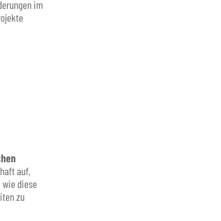
derungen im
rojekte
chen
lhaft auf,
 wie diese
iten zu