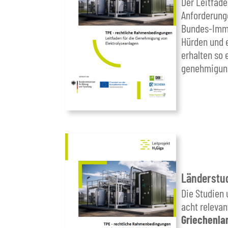
Der Leitfade
Anforderung
Bundes-Immi
Hürden und e
erhalten so 
genehmigung
Länderstud
Die Studien 
acht releva
Griechenla