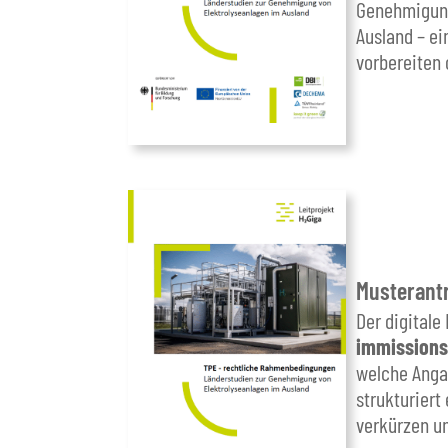
Genehmigung
Ausland – ei
vorbereiten
Musterant
Der digitale
immissions
welche Angab
strukturiert
verkürzen u