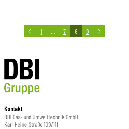
Seitennummerierung
1
…
7
8
9
der
Beiträge
Kontakt
DBI Gas- und Umwelttechnik GmbH
Karl-Heine-Straße 109/111